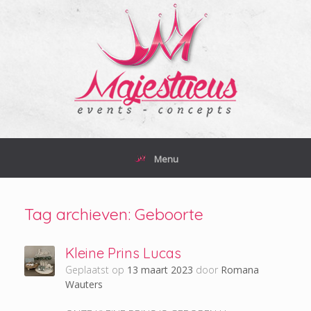
Ga
naar
de
inhoud
Menu
Tag archieven:
Geboorte
Kleine Prins Lucas
Geplaatst op
13 maart 2023
door
Romana
Wauters