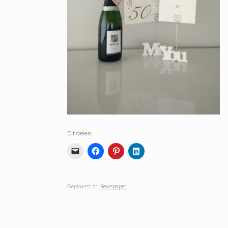
Dit delen:
Geplaatst in
Newspaper
.
Bericht navigatie