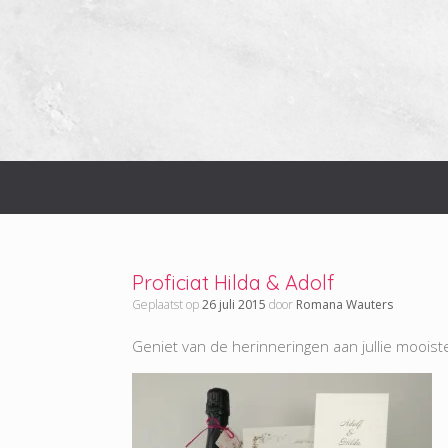
Ga
naar
de
inhoud
Proficiat Hilda & Adolf
Geplaatst op
26 juli 2015
door
Romana Wauters
Geniet van de herinneringen aan jullie mooist