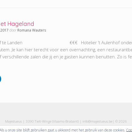
 het Hageland
 2017
door
Romana Wauters
nhof te Landen €€€ Hotelier ’t Aulenhof ondergebrach
utem. Je kan hier terecht voor een overnachting, een restaurantbe
jf verschillende zalen die jij en je gasten kunnen benutten. Zo is 
Majestueus | 3390 Tielt-Winge (Vlaams-Brabant) | info@majestueus.be| © 2026
ls u onze site blijft gebruiken gaat u akkoord met het gebruik van deze cookies.
Coo